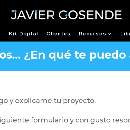
Kit Digital
Clientes
Recursos
Lib
s… ¿En qué te puedo
o y explícame tu proyecto.
iguiente formulario y con gusto resp