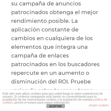
su campaña de anuncios
patrocinados obtenga el mejor
rendimiento posible. La
aplicación constante de
cambios en cualquiera de los
elementos que integra una
campaña de enlaces
patrocinados en los buscadores
repercute en un aumento o
disminución del ROI. Pruebe
varios de estos trucos y tome
Este sitio web utiliza cookies para que usted tenga la mejor experiencia de
usuario. Si continúa navegando está dando su consentimiento para la
nota de las estadísticas que se
aceptación de las mencionadas cookies y la aceptación de nuestra
política de
cookies
, pinche el enlace para mayor información.
plugin cookies
producen. Este juego del
ACEPTAR