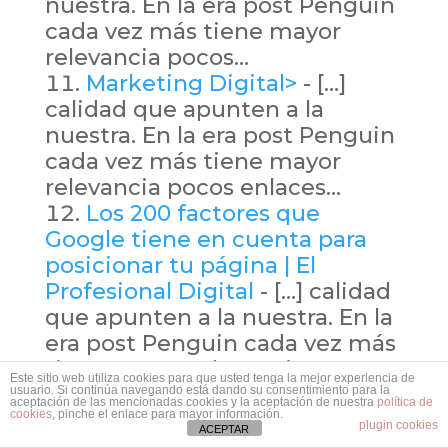
nuestra. En la era post Penguin
cada vez más tiene mayor
relevancia pocos…
Marketing Digital>
- […]
calidad que apunten a la
nuestra. En la era post Penguin
cada vez más tiene mayor
relevancia pocos enlaces…
Los 200 factores que
Google tiene en cuenta para
posicionar tu página | El
Profesional Digital
- […] calidad
que apunten a la nuestra. En la
era post Penguin cada vez más
tiene mayor relevancia pocos
Este sitio web utiliza cookies para que usted tenga la mejor experiencia de
enlaces pero…
usuario. Si continúa navegando está dando su consentimiento para la
aceptación de las mencionadas cookies y la aceptación de nuestra
política de
cookies
, pinche el enlace para mayor información.
201 consejos para mejorar
plugin cookies
ACEPTAR
tu posicionamiento en Google