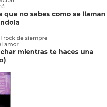
lación
pá
es que no sabes como se llaman
ándola
el rock de siempre
el amor
char mientras te haces una
o)