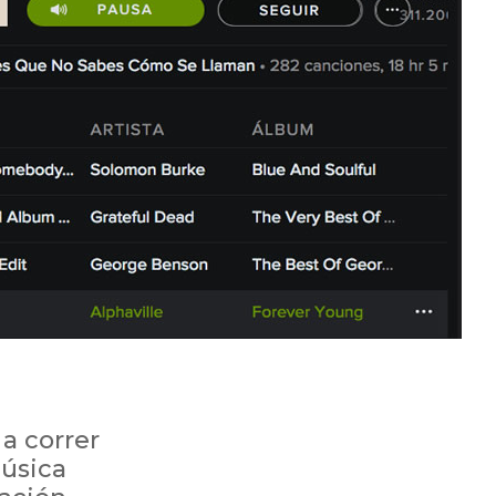
 a correr
música