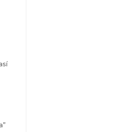
así
a”