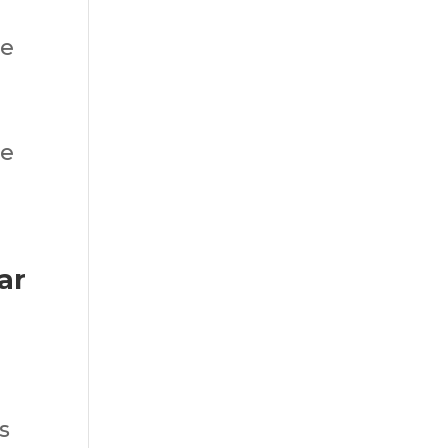
de
de
ar
s