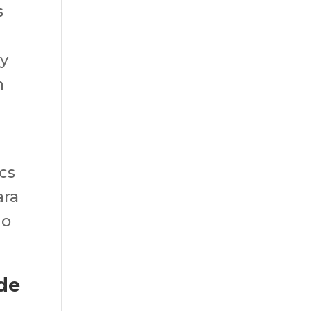
s
 y
n
cs
ara
io
de