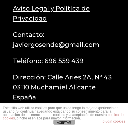
Aviso Legal y Política de
Privacidad
Contacto:
javiergosende@gmail.com
Teléfono:
696 559 439
Dirección: Calle Aries 2A, Nº 43
03110 Muchamiel Alicante
España
Este sitio web utiliza cookies para que usted tenga la mejor experiencia de
usuario. Si continúa navegando está dando su consentimiento para la
aceptación de las mencionadas cookies y la aceptación de nuestra
política de
cookies
, pinche el enlace para mayor información.
plugin cookies
ACEPTAR