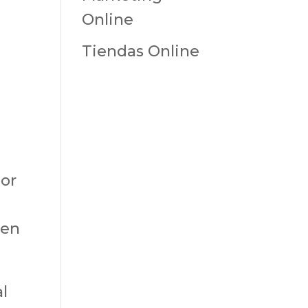
Online
Tiendas Online
por
e
 en
l