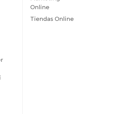
Online
Tiendas Online
er
i