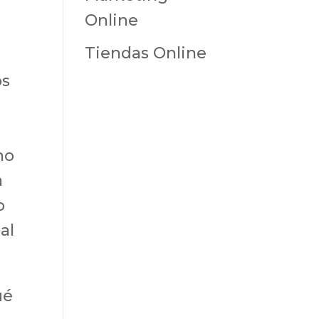
Online
Tiendas Online
os
ho
a
o
al
ué