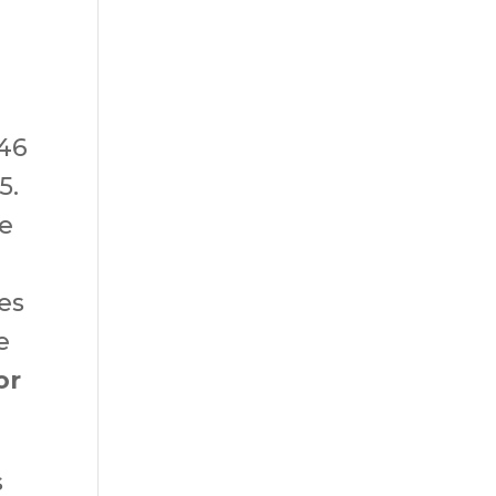
146
5.
de
es
e
or
s