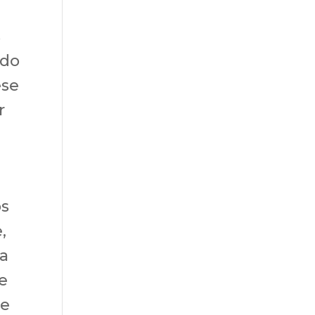
s
ado
ese
r
os
,
ia
e
ne