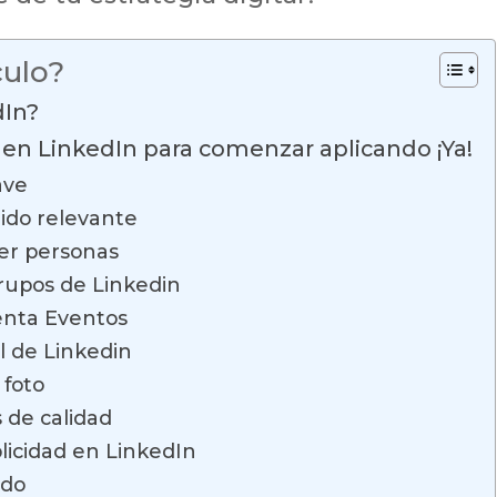
culo?
In?
 en LinkedIn para comenzar aplicando ¡Ya!
ave
ido relevante
yer personas
grupos de Linkedin
ienta Eventos
l de Linkedin
 foto
 de calidad
licidad en LinkedIn
ado